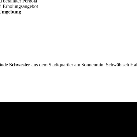
d berankter Pergola
und Erholungsangebot
 Umgebung
äude
Schwester
aus dem Stadtquartier am Sonnenrain, Schwäbisch Hal