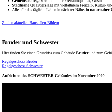
Gemeinschaftsgarten
mit hoher Freiraumqualität, Obsthain un
Stadtnahe Quartierslage
mit vielfältigem Freizeit-, Kultur- 
Alles für das tägliche Leben in nächster Nähe,
in naturnaher
Zu den aktuellen Baustellen-Bildern
Bruder und Schwester
Hier finden Sie einen Grundriss zum Gebäude
Bruder
und zum Geb
Regelgeschoss Bruder
Regelgeschoss Schwester
Aufrichten des SCHWESTER Gebäudes im November 2020