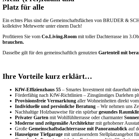
Platz für alle
Ein echtes Plus sind die Gemeinschaftsflächen von BRUDER & SC
kollektive Mehrwerte unter einem Dach!
Profitieren Sie vom
Co.Living.Room
mit toller Dachterrasse im 
brauchen.
Dasselbe gilt für den gemeinschaftlich genutzten
Gartenteil mit ber
Ihre Vorteile kurz erklärt…
KfW-Effizienzhaus 55
– Smartes Investment mit dauerhaft nie
Förderfähig nach KfW-Richtlinien – Zinsgünstiges Darlehen p
Provisionsfreie Vermarktung
aller Wohneinheiten direkt vo
Individuelle und persönliche Beratung
– Wir nehmen uns Zeit
Nachhaltige Holzbauweise für ein spürbar
gesundes Raumkli
Privater Garten
mit Wohlfühlterrasse oder charmanter
Sonne
Moderne und zeitgemäße Architektur
mit gehobener Aussta
Große
Gemeinschaftsdachterrasse mit Panoramablick
auf d
Hauseigene Tiefgarage
mit umfassendem Stellplatzangebot f