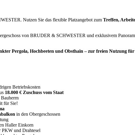
HWESTER. Nutzen Sie das flexible Platzangebot zum
Treffen, Arbei
3.Obergeschoss von BRUDER & SCHWESTER und exklusivem Panoramab
ankter Pergola, Hochbeeten und Obsthain – zur freien Nutzung für 
drigen Betriebskosten
lus
18.000 € Zuschuss vom Staat
m Bauherrn
 für Sie!
ma
nbalkon
in den Obergeschossen
ttung
en Haller Einkorn
ür PKW und Drahtesel