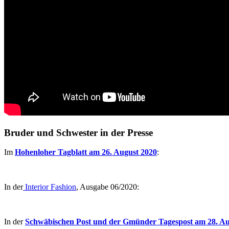
Bruder und Schwester in der Presse
Im
Hohenloher Tagblatt am 26. August 2020
:
In der
Interior Fashion
, Ausgabe 06/2020:
In der
Schwäbischen Post und der Gmünder Tagespost am 28. Au