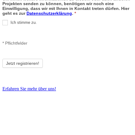
Projekten senden zu können, benötigen wir noch eine
Einwilligung, dass wir mit Ihnen in Kontakt treten dürfen. Hier
geht es zur
Datenschutzerklärung
.
*
Ich stimme zu.
* Pflichtfelder
Erfahren Sie mehr über uns!
Schlosser Planprojekt GmbH & Co. KG
Schlosser Holzbau GmbH
Industriestraße 17-23
73489 Jagstzell
Germany