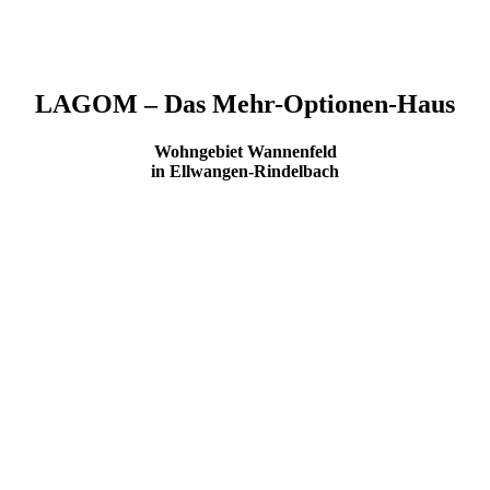
LAGOM – Das Mehr-Optionen-Haus
Wohngebiet Wannenfeld
in Ellwangen-Rindelbach
Nicht zu wenig – nicht zu viel – genau richtig:
Im Ortsteil
Wannenfeld realisierte SCHLOSSER auf insgesamt 2.740 m² drei
Baukörper mit
12 Stadthäusern auf zwei Etagen
. Das
architektonisch ansprechende
Wohnkonzept in Holzbauweise
entspricht mit dem
Effizienzhaus KfW 40 EE
höchsten
ökologischen Ansprüchen.
Mit attraktiven Grundrissen bieten die
4,5 bzw. 5,5 Zimmer auf ca.
130 m²
höchsten Wohnkomfort. Hochwertige Materialien,
bodentiefe Fenster für helle, lichtdurchflutete Räume und
Fußbodenheizung für warme Füße machen Ihr zu Hause zu einer
Wohlfühloase. Die Sonne genießen Sie auf ihrer
privaten Terrasse
mit eigenem Gartenanteil
.
Unsere Stadthäuser bieten genügend
Platz für Singles, Paare und