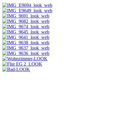
HIGHLIGHTS
Nachhaltige Holzbauweise
KfW-Effizienzhaus 40 EE
Bodentiefe 3-fach Isolierverglasung
Echtholz-Parkett